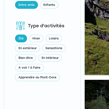
Entre amis
Enfants
Type d'activités
Été
Hiver
Loisirs
En extérieur
Sensations
Bien-être
En intérieur
A voir / à faire
Apprendre au Mont-Dore