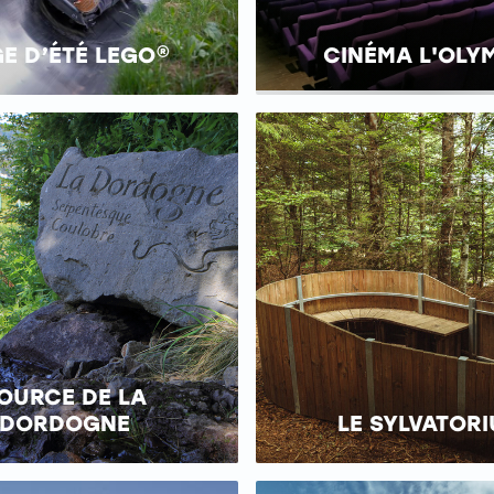
E D’ÉTÉ LEGO®
CINÉMA L'OLY
OURCE DE LA
DORDOGNE
LE SYLVATOR