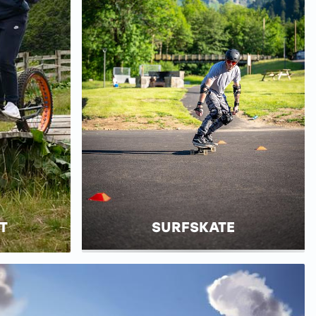
T
SURFSKATE