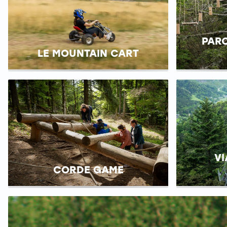
PAR
LE MOUNTAIN CART
VI
CORDE GAME