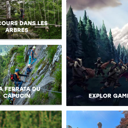
COURS DANS LES
ARBRES
A FERRATA DU
CAPUCIN
EXPLOR GAM