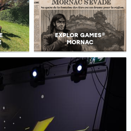
E
EXPLOR GAMES®
E
MORNAC