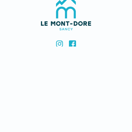
PRATIQUE
Contactez-nous
Recrutement
Mentions légales & crédits
CONTACTEZ-NOUS
Remontées Mécaniques du Mont-Dore
Le Pied du Sancy - 63240 - Mont-Dore