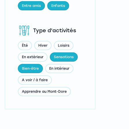
Entre amis
Enfants
Type d'activités
Été
Hiver
Loisirs
En extérieur
Sensations
Bien-être
En intérieur
A voir / à faire
Apprendre au Mont-Dore