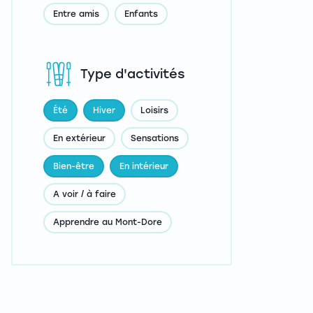
Entre amis
Enfants
Type d'activités
Été
Hiver
Loisirs
En extérieur
Sensations
Bien-être
En intérieur
A voir / à faire
Apprendre au Mont-Dore