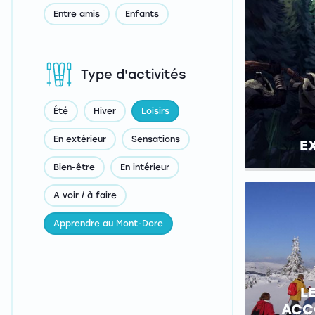
Entre amis
Enfants
Type d'activités
Été
Hiver
Loisirs
En extérieur
Sensations
E
Bien-être
En intérieur
A voir / à faire
Apprendre au Mont-Dore
L
ACC