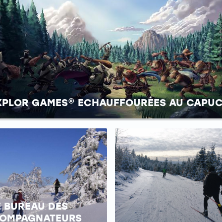
XPLOR GAMES® ECHAUFFOURÉES AU CAPUC
E BUREAU DES
OMPAGNATEURS