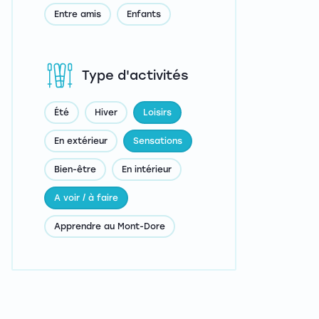
Entre amis
Enfants
Type d'activités
Été
Hiver
Loisirs
En extérieur
Sensations
Bien-être
En intérieur
A voir / à faire
Apprendre au Mont-Dore