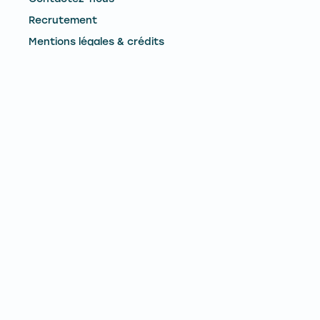
Recrutement
Mentions légales & crédits
CONTACTEZ-NOUS
Remontées Mécaniques du Mont-Dore
Le Pied du Sancy - 63240 - Mont-Dore
Téléphone :
04 73 65 02 73
E-mail :
contact@lemontdore.fr