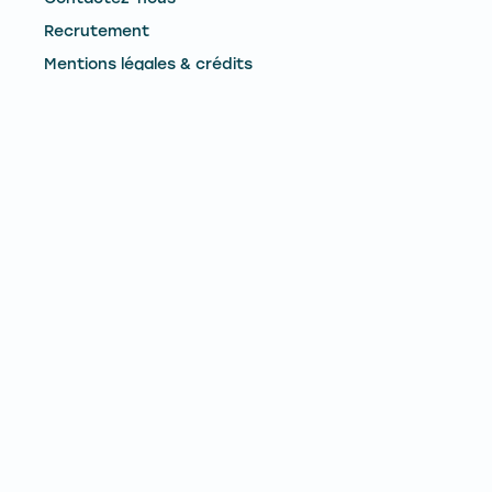
Recrutement
Mentions légales & crédits
CONTACTEZ-NOUS
Remontées Mécaniques du Mont-Dore
Le Pied du Sancy - 63240 - Mont-Dore
Téléphone :
04 73 65 02 73
E-mail :
contact@lemontdore.fr