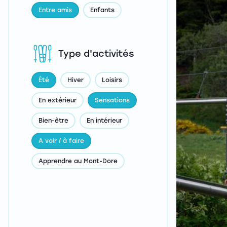
Entre amis
Enfants
Type d'activités
Été
Hiver
Loisirs
En extérieur
Sensations
Bien-être
En intérieur
A voir / à faire
Apprendre au Mont-Dore