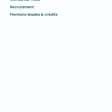
Recrutement
Mentions légales & crédits
CONTACTEZ-NOUS
Remontées Mécaniques du Mont-Dore
Le Pied du Sancy - 63240 - Mont-Dore
Téléphone :
04 73 65 02 73
E-mail :
contact@lemontdore.fr