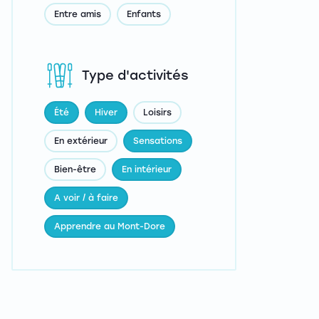
Entre amis
Enfants
Type d'activités
Été
Hiver
Loisirs
En extérieur
Sensations
Bien-être
En intérieur
A voir / à faire
Apprendre au Mont-Dore