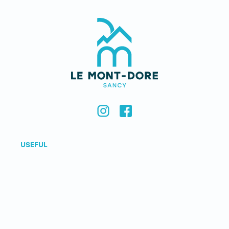
USEFUL
Contact us
Jobs
Legal notice & credits
CONTACT US