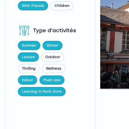
With friends
Children
Type d'activités
Summer
Winter
Leisure
Outdoor
Thrilling
Wellness
Indoor
Must-see
Learning in Mont-Dore