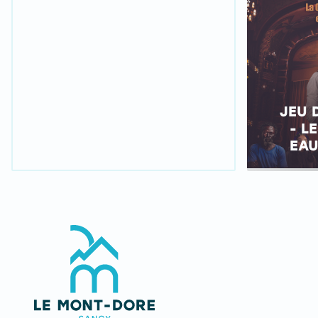
JEU 
- L
EAU