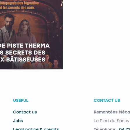
DE PISTE THERMA
ES SECRETS DES
X BÂTISSEUSES
USEFUL
CONTACT US
Contact us
Remontées Méca
Jobs
Le Pied du Sancy
Legal notice & credits
Téléphone :
04 7