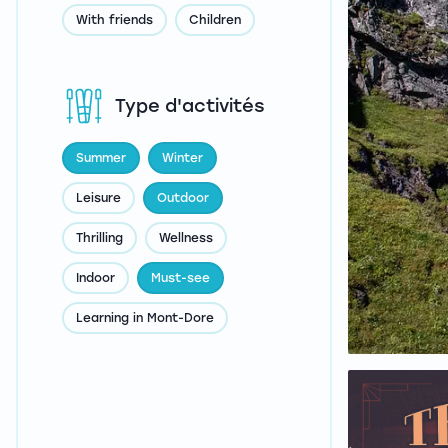
With friends
Children
Type d'activités
Summer
Winter
Leisure
Outdoor
Thrilling
Wellness
Indoor
Must-see
Learning in Mont-Dore