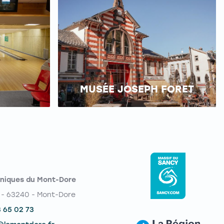
MUSÉE JOSEPH FORET
niques du Mont-Dore
 - 63240 - Mont-Dore
3 65 02 73