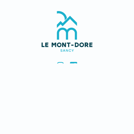
USEFUL
Contact us
Jobs
Legal notice & credits
CONTACT US