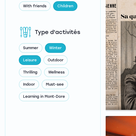
With friends
Children
Type d'activités
Summer
Winter
Leisure
Outdoor
Thrilling
Wellness
Indoor
Must-see
Learning in Mont-Dore