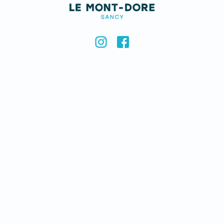
USEFUL
Contact us
Jobs
Legal notice & credits
CONTACT US
Remontées Mécaniques du Mont-Dore
Le Pied du Sancy - 63240 - Mont-Dore
Téléphone :
04 73 65 02 73
E-mail :
contact@lemontdore.fr