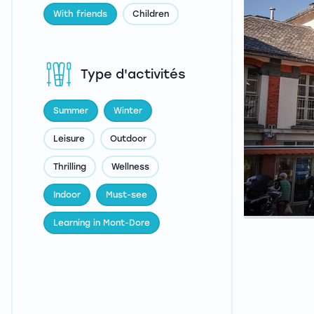
With friends
Children
Type d'activités
Summer
Winter
Leisure
Outdoor
Thrilling
Wellness
Indoor
Must-see
Learning in Mont-Dore