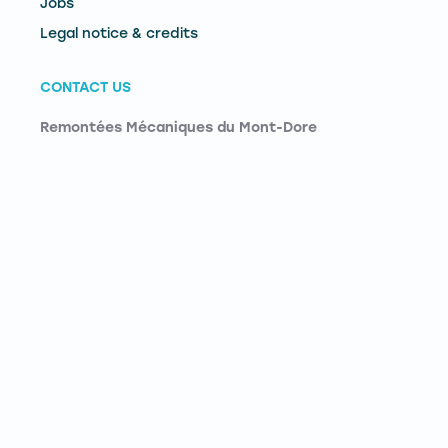
Jobs
Legal notice & credits
CONTACT US
Remontées Mécaniques du Mont-Dore
Le Pied du Sancy - 63240 - Mont-Dore
Téléphone :
04 73 65 02 73
E-mail :
contact@lemontdore.fr