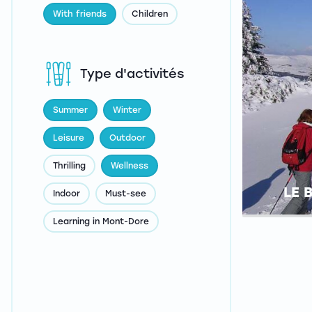
With friends
Children
Type d'activités
Summer
Winter
Leisure
Outdoor
Thrilling
Wellness
LE 
Indoor
Must-see
Learning in Mont-Dore