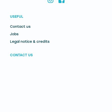
USEFUL
Contact us
Jobs
Legal notice & credits
CONTACT US
Remontées Mécaniques du Mont-Dore
Le Pied du Sancy - 63240 - Mont-Dore
Téléphone :
04 73 65 02 73
E-mail :
contact@lemontdore.fr