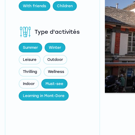
With friends
Children
Type d'activités
Summer
Winter
Leisure
Outdoor
Thrilling
Wellness
Indoor
Must-see
Learning in Mont-Dore