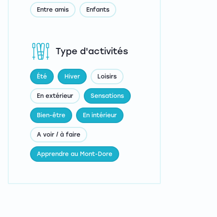
Entre amis
Enfants
Type d'activités
Été
Hiver
Loisirs
En extérieur
Sensations
Bien-être
En intérieur
A voir / à faire
Apprendre au Mont-Dore