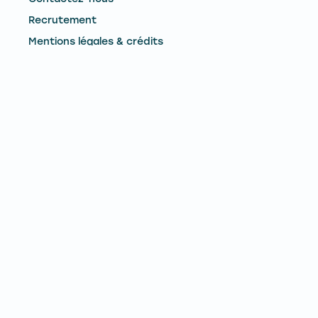
Recrutement
Mentions légales & crédits
CONTACTEZ-NOUS
Remontées Mécaniques du Mont-Dore
Le Pied du Sancy - 63240 - Mont-Dore
Téléphone :
04 73 65 02 73
E-mail :
contact@lemontdore.fr