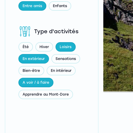
Entre amis
Enfants
Type d'activités
Été
Hiver
Loisirs
En extérieur
Sensations
Bien-être
En intérieur
A voir / à faire
Apprendre au Mont-Dore