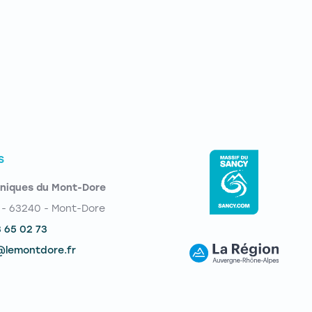
S
niques du Mont-Dore
 - 63240 - Mont-Dore
3 65 02 73
@lemontdore.fr