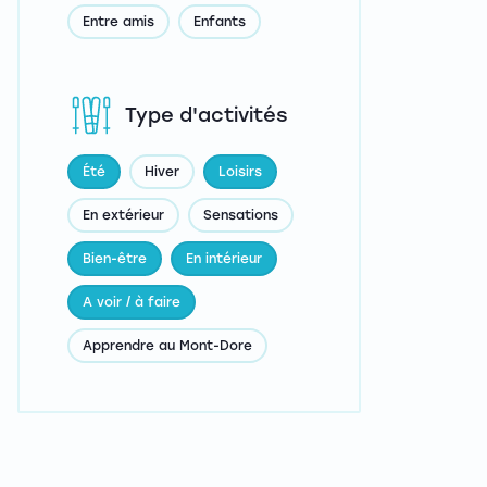
Entre amis
Enfants
Type d'activités
Été
Hiver
Loisirs
En extérieur
Sensations
Bien-être
En intérieur
A voir / à faire
Apprendre au Mont-Dore