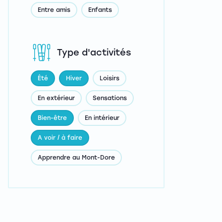
Entre amis
Enfants
Type d'activités
Été
Hiver
Loisirs
En extérieur
Sensations
Bien-être
En intérieur
A voir / à faire
Apprendre au Mont-Dore