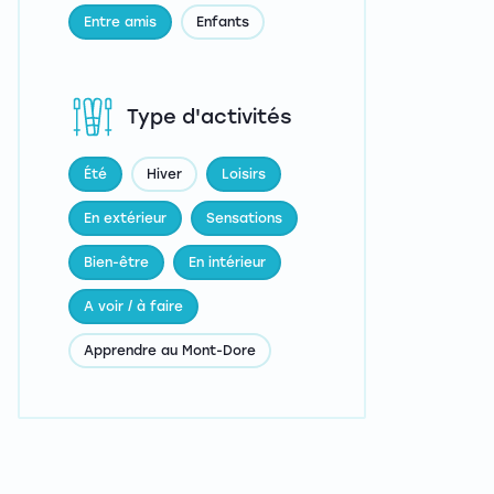
Entre amis
Enfants
Type d'activités
Été
Hiver
Loisirs
En extérieur
Sensations
Bien-être
En intérieur
A voir / à faire
Apprendre au Mont-Dore