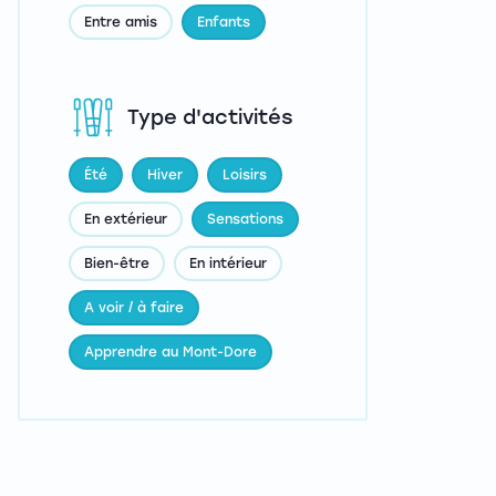
Entre amis
Enfants
Type d'activités
Été
Hiver
Loisirs
En extérieur
Sensations
Bien-être
En intérieur
A voir / à faire
Apprendre au Mont-Dore